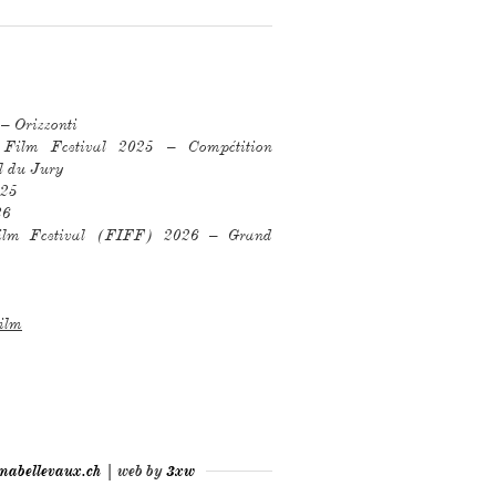
– Orizzonti
 Film Festival 2025 – Compétition
al du Jury
025
26
 Film Festival (FIFF) 2026 – Grand
film
mabellevaux.ch
| web by
3xw