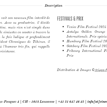
Description
 voit son nouveau film interdit de
FESTIVALS & PRIX
re. Avec sa productrice, il décide
Venice Film Festival 2025 
stine, mais rien n’est simple dans
Antalya Golden Orange
e cinéastes en scooter à travers la
Internationale, Prix spéci
à la fois ludique et profondément
Hamburg Film Festival 2
cédent Chroniques de Téhéran, il
Göteborg Film Festival 20
 l’humour très fin, qui rappelle
Fribourg International
 résistance.
Prix
Distribution & Images ©
trigon-
oys-Fauquez 4 | CH – 1018 Lausanne | +41 21 647 46 42 |
info[at]cine