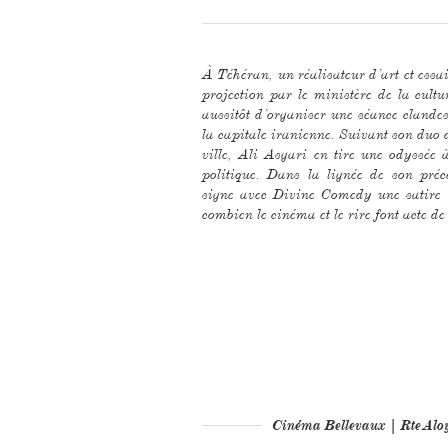
À Téhéran, un réalisateur d’art et essai
projection par le ministère de la cultu
aussitôt d’organiser une séance clande
la capitale iranienne. Suivant son duo d
ville, Ali Asgari en tire une odyssée 
politique. Dans la lignée de son pré
signe avec Divine Comedy une satire à
combien le cinéma et le rire font acte de
Cinéma Bellevaux | Rte Al