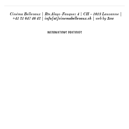
Cinéma Bellevaux | Rte Aloys-Fauquez 4 | CH – 1018 Lausanne |
+41 21 647 46 42 |
info[at]cinemabellevaux.ch
| web by
3xw
INFORMATIONS PRATIQUES