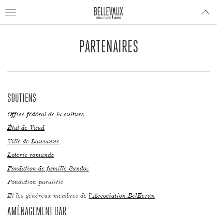
Toggle
navigation
PARTENAIRES
SOUTIENS
Office fédéral de la culture
État de Vaud
Ville de Lausanne
Loterie romande
Fondation de famille Sandoz
Fondation parallèle
Et les généreux membres de
l'Association BelEcran
AMÉNAGEMENT BAR