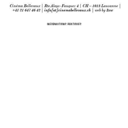
Cinéma Bellevaux | Rte Aloys-Fauquez 4 | CH – 1018 Lausanne |
+41 21 647 46 42 |
info[at]cinemabellevaux.ch
| web by
3xw
INFORMATIONS PRATIQUES
Partenaires techniques: