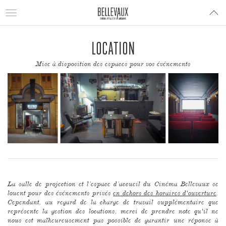
Toggle
navigation
LOCATION
Mise à disposition des espaces pour vos événements
La salle de projection et l’espace d’accueil du Cinéma Bellevaux se
louent pour des événements privés
en dehors des horaires d'ouverture
.
Cependant, au regard de la charge de travail supplémentaire que
représente la gestion des locations, merci de prendre note qu'il ne
nous est malheureusement pas possible de garantir une réponse à