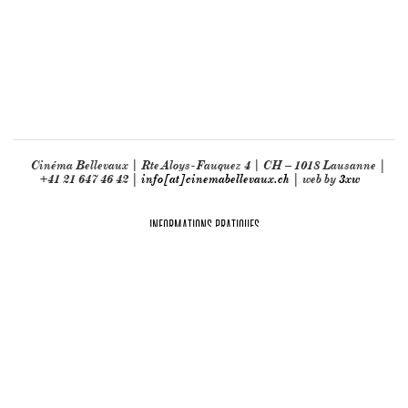
Cinéma Bellevaux | Rte Aloys-Fauquez 4 | CH – 1018 Lausanne |
+41 21 647 46 42 |
info[at]cinemabellevaux.ch
| web by
3xw
INFORMATIONS PRATIQUES