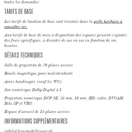
toutes les demandes.
TARIFS DE BASE
Les tarifs de location de base sont résumés dans la
grille tarifaire à
consulter ici.
Aux tarifs de base de mise à disposition des espaces peuvent s'ajouter
des frais spécifiques, à discuter de cas en cas en fonction de vos
besoins.
DÉTAILS TECHNIQUES
Salle de projection de 76 places assises
Boucle magnétique pour malentendants
Accès handicapés (sauf les WC)
Son numérique Dolby Digital 5.1
Projection numérique DCP 2K, 35 mm, 16 mm, HD, vidéo, DVCAM,
Beta SP et VHS
Espace d’accueil de 15 places assises
INFORMATIONS SUPPLÉMENTAIRES
info[at]cinemabellevaux.ch