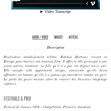
AUDIO / VIDEO
IMAGES
AFFICHE
Description
Réalisateur mondialement célèbre, Esteban Martínez revient en
Europe pour tourner son nouveau film. Il offre le rôle principal à une
jeune actrice inconnue, sa fille qu’il n’a pas vue depuis treize ans.
Elle accepte cette opportunité unique, consciente qu’elle devra
affronter un homme qu’elle n’a jamais pu considérer comme un père.
Le poids du passé menace alors de rouvrir des blessures longtemps
enfouies.
FESTIVALS & PRIX
Festival de Cannes 2026 – Compétition, Première mondiale