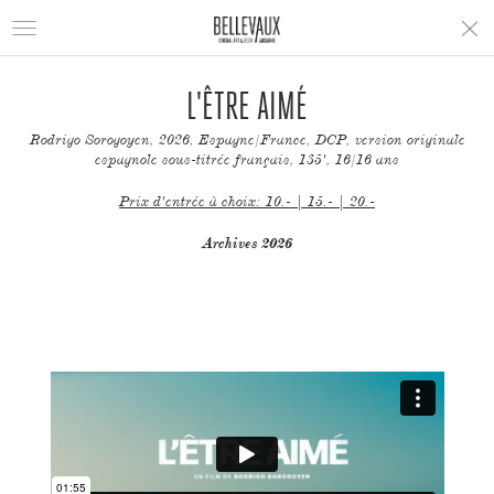
Toggle
navigation
L'ÊTRE AIMÉ
Rodrigo Sorogoyen, 2026, Espagne/France, DCP, version originale
espagnole sous-titrée français, 135', 16/16 ans
Prix d'entrée à choix: 10.- | 15.- | 20.-
Archives 2026