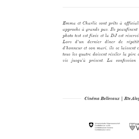
Emma et Charlie sont prêts à officiali
présentes - et déclenche une chaîne d
approche à grands pas. Ils peaufinent 
Charlie essaie de faire preuve de com
photo test est fixée et la DJ est réser
leur relation se retrouve soudain au b
Lors d'un dernier dîner de répétit
d'honneur et son mari, ils se laissent 
tous les quatre doivent révéler la pire 
vie jusqu'à présent. La confessio
Cinéma Bellevaux | Rte Al