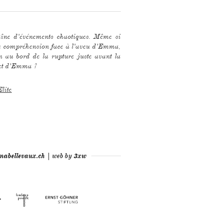
ret d'Emma ?
lite
mabellevaux.ch
| web by
3xw