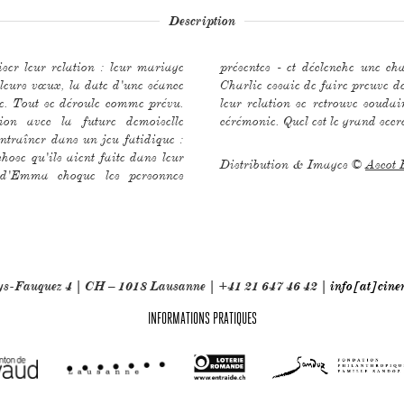
Description
ser leur relation : leur mariage
'événements chaotiques. Même si
leurs vœux, la date d'une séance
préhension face à l'aveu d'Emma,
vée. Tout se déroule comme prévu.
ord de la rupture juste avant la
ion avec la future demoiselle
cérémonie. Quel est le grand sec
entraîner dans un jeu fatidique :
chose qu'ils aient faite dans leur
Distribution & Images ©
Ascot E
n d'Emma choque les personnes
oys-Fauquez 4 | CH – 1018 Lausanne | +41 21 647 46 42 |
info[at]cine
INFORMATIONS PRATIQUES