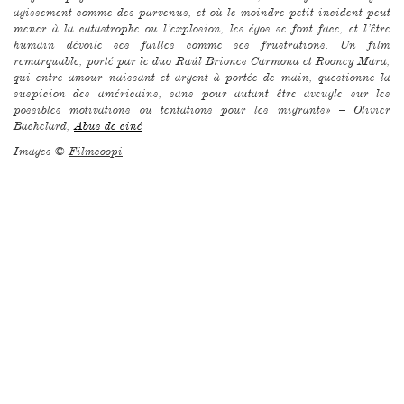
agissement comme des parvenus, et où le moindre petit incident peut
mener à la catastrophe ou l’explosion, les égos se font face, et l’être
humain dévoile ses failles comme ses frustrations. Un film
remarquable, porté par le duo Raúl Briones Carmona et Rooney Mara,
qui entre amour naissant et argent à portée de main, questionne la
suspicion des américains, sans pour autant être aveugle sur les
possibles motivations ou tentations pour les migrants» – Olivier
Bachelard,
Abus de ciné
Images ©
Filmcoopi