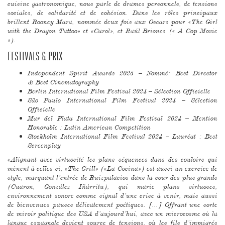
cuisine gastronomique, nous parle de drames personnels, de tensions
sociales, de solidarité et de cohésion. Dans les rôles principaux
brillent Rooney Mara, nommée deux fois aux Oscars pour «The Girl
with the Dragon Tattoo» et «Carol», et Raúl Briones (« A Cop Movie
»).
FESTIVALS & PRIX
Independent Spirit Awards 2025 – Nommé: Best Director
& Best Cinematography
Berlin International Film Festival 2024 – Sélection Officielle
São Paulo International Film Festival 2024 – Sélection
Officielle
Mar del Plata International Film Festival 2024 – Mention
Honorable : Latin American Competition
Stockholm International Film Festival 2024 – Lauréat : Best
Screenplay
«Alignant avec virtuosité les plans séquences dans des couloirs qui
mènent à celles-ci, «The Grill» («La Cocina») est aussi un exercice de
style, marquant l’entrée de Ruizpalacios dans la cour des plus grands
(Cuaron, González Iñárritu), qui marie plans virtuoses,
environnement sonore comme signal d’une crise à venir, mais aussi
de bienvenues pauses délicatement poétiques. [...] Offrant une sorte
de miroir politique des USA d’aujourd’hui, avec un microcosme où la
langue espagnole devient source de tensions, où les fils d’immigrés