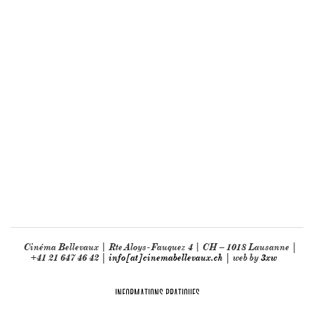
Cinéma Bellevaux | Rte Aloys-Fauquez 4 | CH – 1018 Lausanne |
+41 21 647 46 42 |
info[at]cinemabellevaux.ch
| web by
3xw
INFORMATIONS PRATIQUES