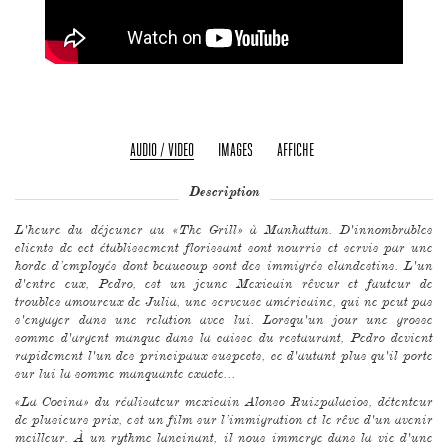
AUDIO / VIDEO
IMAGES
AFFICHE
Description
L'heure du déjeuner au «The Grill» à Manhattan. D'innombrables
clients de cet établissement florissant sont nourris et servis par une
horde d’employés dont beaucoup sont des immigrés clandestins. L'un
d'entre eux, Pedro, est un jeune Mexicain rêveur et fauteur de
troubles amoureux de Julia, une serveuse américaine, qui ne peut pas
s'engager dans une relation avec lui. Lorsqu'un jour une grosse
somme d'argent manque dans la caisse du restaurant, Pedro devient
rapidement l'un des principaux suspects, ce d'autant plus qu'il porte
sur lui la somme manquante exacte...
«La Cocina» du réalisateur mexicain Alonso Ruizpalacios, détenteur
de plusieurs prix, est un film sur l’immigration et le rêve d'un avenir
meilleur. À un rythme lancinant, il nous immerge dans la vie d'une