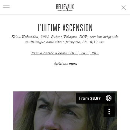
Toggle
navigation
L'ULTIME ASCENSION
Eliza Kubarska, 2024, Suisse/Pologne, DCP, version originale
multilingue sous-titrée français, 86', 6/12 ans
Prix d'entrée à choix: 10.- | 15.- | 20.-
Archives 2025