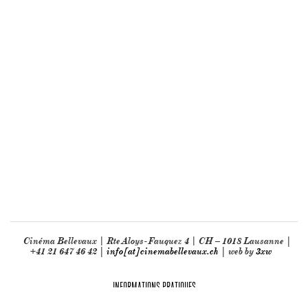
Cinéma Bellevaux | Rte Aloys-Fauquez 4 | CH – 1018 Lausanne |
+41 21 647 46 42 |
info[at]cinemabellevaux.ch
| web by
3xw
INFORMATIONS PRATIQUES