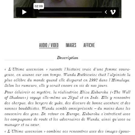
AUDIO / VIDEO
IMAGES
AFFICHE
Description
« L’Ultime ascension » raconte l’histoire vraie d’une femme coura­
geuse, en avance sur son temps. Wanda Rutkie­wicz était l’alpi­niste la
plus célèbre du monde quand elle disparut en 1992 dans l’Hima­laya.
Selon les rumeurs, elle y serait encore en vie de nos jours.
Pour éclaircir ce mystère, la réalisa­trice Eliza Kubarska («The Wall
of Shadows») voyage elle-même au Népal et en Inde. Elle y rencontre
des sherpas, des bergers de yaks, des diseurs de bonne aven­ture et des
nonnes boud­dhistes. Wanda semble omniprésente – du moins dans les
souve­nirs des gens. De retour en Europe, Kubarska s’entre­tient avec
les compagnons de route et les adver­saires de Wanda, ainsi qu’avec sa
manager et sa sœur.
« L’Ultime ascension » combine ces rencontres avec des images épous­