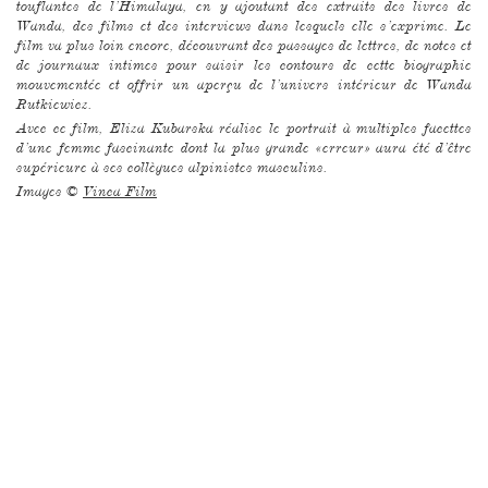
tou­flantes de l’Hima­laya, en y ajou­tant des extraits des livres de
Wanda, des films et des inter­views dans lesquels elle s’exprime. Le
film va plus loin encore, découvrant des passages de lettres, de notes et
de jour­naux intimes pour saisir les contours de cette biogra­phie
mouve­mentée et offrir un aperçu de l’univers intérieur de Wanda
Rutkie­wicz.
Avec ce film, Eliza Kubarska réalise le portrait à multiples facettes
d’une femme fasci­nante dont la plus grande «erreur» aura été d’être
supérieure à ses collègues alpi­nistes masculins.
Images ©
Vinca Film