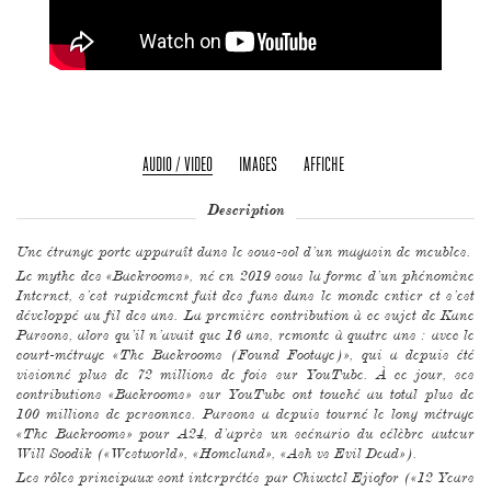
AUDIO / VIDEO
IMAGES
AFFICHE
Description
Une étrange porte apparaît dans le sous-sol d’un magasin de meubles.
Le mythe des «Backrooms», né en 2019 sous la forme d’un phénomène
Internet, s’est rapidement fait des fans dans le monde entier et s’est
développé au fil des ans. La première contribution à ce sujet de Kane
Parsons, alors qu’il n’avait que 16 ans, remonte à quatre ans : avec le
court-métrage «The Backrooms (Found Footage)», qui a depuis été
visionné plus de 72 millions de fois sur YouTube. À ce jour, ses
contributions «Backrooms» sur YouTube ont touché au total plus de
100 millions de personnes. Parsons a depuis tourné le long métrage
«The Backrooms» pour A24, d’après un scénario du célèbre auteur
Will Soodik («Westworld», «Homeland», «Ash vs Evil Dead»).
Les rôles principaux sont interprétés par Chiwetel Ejiofor («12 Years