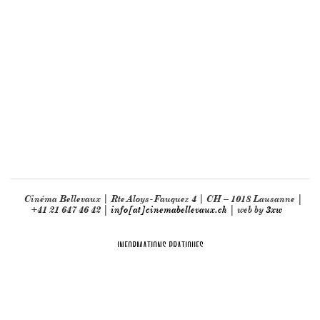
Cinéma Bellevaux | Rte Aloys-Fauquez 4 | CH – 1018 Lausanne |
+41 21 647 46 42 |
info[at]cinemabellevaux.ch
| web by
3xw
INFORMATIONS PRATIQUES