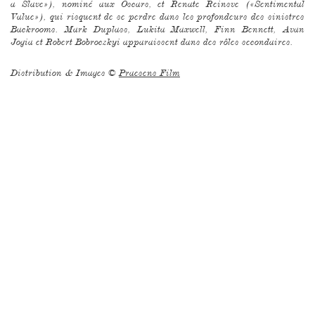
a Slave»), nominé aux Oscars, et Renate Reinsve («Sentimental
Value»), qui risquent de se perdre dans les profondeurs des sinistres
Backrooms. Mark Duplass, Lukita Maxwell, Finn Bennett, Avan
Jogia et Robert Bobroczkyi apparaissent dans des rôles secondaires.
Distribution & Images ©
Praesens Film