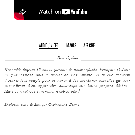
AUDIO / VIDEO
IMAGES
AFFICHE
Description
Ensemble depuis 16 ans et parents de deux enfants, François et Julie
ne parviennent plus à établir de lien intime. Il et elle décident
d’ouvrir leur couple pour se livrer à des aventures sexuelles qui leur
permettront d’en apprendre davantage sur leurs propres désirs...
Mais ce n’est pas si simple, n’est-ce pas ?
Distributions & Images ©
Frenetic Films