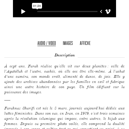
AUDIO / VIDEO
IMAGES
AFFICHE
Description
À sept ans, Farah réalise qu’elle vit sur deux planètes : celle de
l’Ayatollah et l’autre, cachée, où elle ose être elle-même. À l’achat
d’une caméra, son monde croît, alimenté de danse, de joie. Elle y
ajoute des archives abandonnées par les familles en exil et fabrique
ainsi une autre histoire de son pays. Un film édifiant sur la
puissance des images.
–––
Farahnaz Sharifi est née le 8 mars, journée aujourd’hui dédiée aux
luttes féministes. Dans son cas, en Iran, en 1979, c’est trois semaines
après la révolution islamique qui impose, entre autres, le hijab aux
femmes. Depuis sa première photo voilée, elle comprend la dualité
imposée à son genre et cultive tout ce qui appartient au privé, à sa