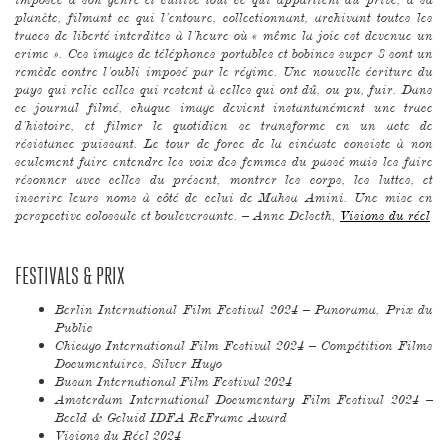
planète, filmant ce qui l’entoure, collectionnant, archivant toutes les
traces de liberté interdites à l’heure où « même la joie est devenue un
crime ». Ces images de téléphones portables et bobines super 8 sont un
remède contre l’oubli imposé par le régime. Une nouvelle écriture du
pays qui relie celles qui restent à celles qui ont dû, ou pu, fuir. Dans
ce journal filmé, chaque image devient instantanément une trace
d’histoire, et filmer le quotidien se transforme en un acte de
résistance puissant. Le tour de force de la cinéaste consiste à non
seulement faire entendre les voix des femmes du passé mais les faire
résonner avec celles du présent, montrer les corps, les luttes, et
inscrire leurs noms à côté de celui de Mahsa Amini. Une mise en
perspective colossale et bouleversante. – Anne Delseth,
Visions du réel
FESTIVALS & PRIX
Berlin International Film Festival 2024 – Panorama, Prix du
Public
Chicago International Film Festival 2024 – Compétition Films
Documentaires, Silver Hugo
Busan International Film Festival 2024
Amsterdam International Documentary Film Festival 2024 –
Beeld & Geluid IDFA ReFrame Award
Visions du Réel 2024