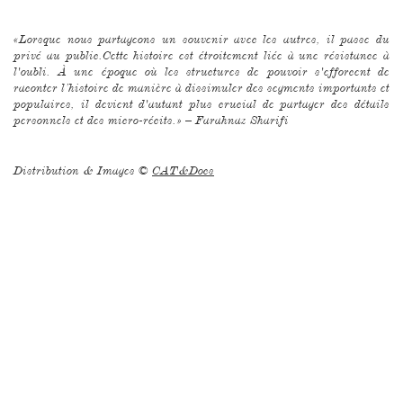
«Lorsque nous partageons un souvenir avec les autres, il passe du
privé au public.Cette histoire est étroitement liée à une résistance à
l'oubli. À une époque où les structures de pouvoir s'efforcent de
raconter l’histoire de manière à dissimuler des segments importants et
populaires, il devient d'autant plus crucial de partager des détails
personnels et des micro-récits.» – Farahnaz Sharifi
Distribution & Images ©
CAT&Docs