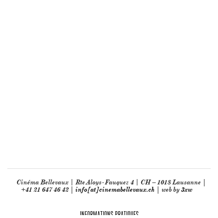
Cinéma Bellevaux | Rte Aloys-Fauquez 4 | CH – 1018 Lausanne |
+41 21 647 46 42 |
info[at]cinemabellevaux.ch
| web by
3xw
INFORMATIONS PRATIQUES