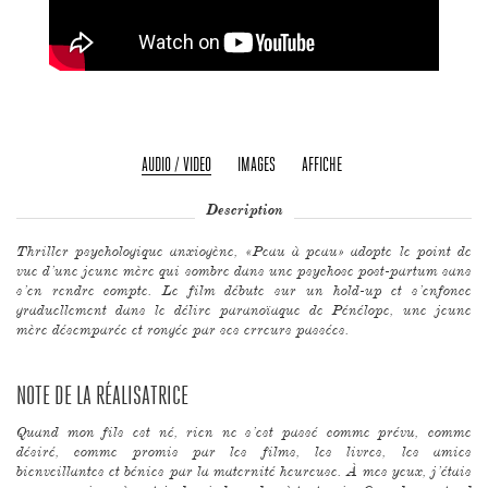
AUDIO / VIDEO
IMAGES
AFFICHE
Description
Thriller psychologique anxiogène, «Peau à peau» adopte le point de
vue d’une jeune mère qui sombre dans une psychose post-partum sans
s’en rendre compte. Le film débute sur un hold-up et s’enfonce
graduellement dans le délire paranoïaque de Pénélope, une jeune
mère désemparée et rongée par ses erreurs passées.
NOTE DE LA RÉALISATRICE
Quand mon fils est né, rien ne s’est passé comme prévu, comme
désiré, comme promis par les films, les livres, les amies
bienveillantes et bénies par la maternité heureuse. À mes yeux, j’étais