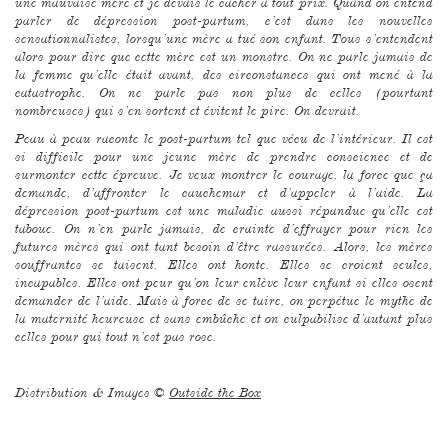
une mauvaise mère et je devais le cacher à tout prix. Quand on entend
parler de dépression post-partum, c’est dans les nouvelles
sensationnalistes, lorsqu’une mère a tué son enfant. Tous s’entendent
alors pour dire que cette mère est un monstre. On ne parle jamais de
la femme qu’elle était avant, des circonstances qui ont mené à la
catastrophe. On ne parle pas non plus de celles (pourtant
nombreuses) qui s’en sortent et évitent le pire. On devrait.
Peau à peau raconte le post-partum tel que vécu de l’intérieur. Il est
si difficile pour une jeune mère de prendre conscience et de
surmonter cette épreuve. Je veux montrer le courage, la force que ça
demande, d’affronter le cauchemar et d’appeler à l’aide. La
dépression post-partum est une maladie aussi répandue qu’elle est
taboue. On n’en parle jamais, de crainte d’effrayer pour rien les
futures mères qui ont tant besoin d’être rassurées. Alors, les mères
souffrantes se taisent. Elles ont honte. Elles se croient seules,
incapables. Elles ont peur qu’on leur enlève leur enfant si elles osent
demander de l’aide. Mais à force de se taire, on perpétue le mythe de
la maternité heureuse et sans embûche et on culpabilise d’autant plus
celles pour qui tout n’est pas rose.
Distribution & Images ©
Outside the Box