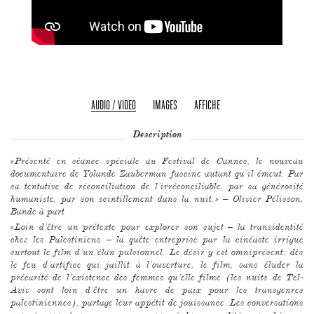
AUDIO / VIDEO
IMAGES
AFFICHE
Description
«Présenté en séance spéciale au Festival de Cannes, le nouveau
documentaire de Yolande Zauberman fascine autant qu’il émeut. Par
sa tentative de réconciliation de l’irréconciliable, par sa générosité
humaniste, par son scintillement dans la nuit.» – Olivier Pélisson,
Bande à part
«Loin d’être un prétexte pour explorer son sujet – la transidentité
chez les Palestiniens – la quête entreprise par la cinéaste irrigue
surtout le film d’un élan pulsionnel. Le désir y est omniprésent: dès
le feu d’artifice qui jaillit à l’ouverture, le film, sans éluder la
précarité de l’existence des femmes qu’elle filme (les nuits de Tel-
Aviv sont loin d’être un havre de paix pour les transgenres
palestiniennes), partage leur appétit de jouissance. Les conversations