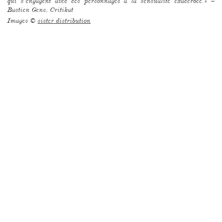
qui s’engagent avec ces personnages à la sensualité exacerbée.» –
Bastien Gens, Critikat
Images ©
sister distribution