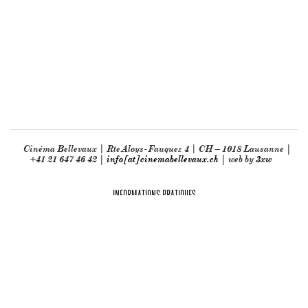
Cinéma Bellevaux | Rte Aloys-Fauquez 4 | CH – 1018 Lausanne |
+41 21 647 46 42 |
info[at]cinemabellevaux.ch
| web by
3xw
INFORMATIONS PRATIQUES