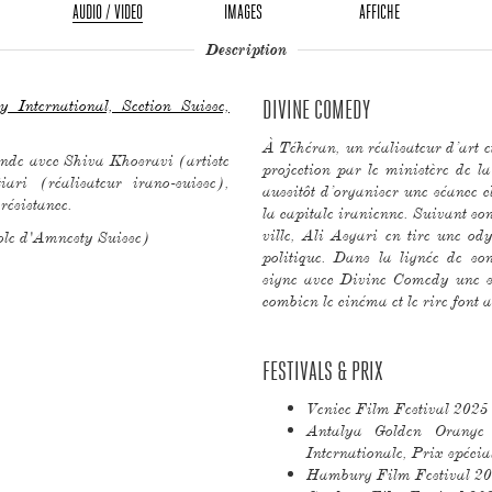
AUDIO / VIDEO
IMAGES
AFFICHE
Description
y International, Section Suisse,
DIVINE COMEDY
À Téhéran, un réalisateur d’art e
ronde avec Shiva Khosravi (artiste
projection par le ministère de la
ri (réalisateur irano-suisse),
aussitôt d’organiser une séance c
 résistance.
la capitale iranienne. Suivant son
ville, Ali Asgari en tire une od
ole d'Amnesty Suisse)
politique. Dans la lignée de so
signe avec Divine Comedy une sa
combien le cinéma et le rire font a
FESTIVALS & PRIX
Venice Film Festival 2025 
Antalya Golden Orange
Internationale, Prix spéci
Hamburg Film Festival 2