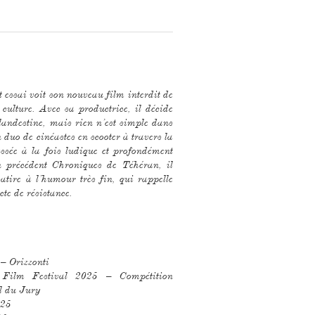
t essai voit son nouveau film interdit de
 culture. Avec sa productrice, il décide
landestine, mais rien n’est simple dans
 duo de cinéastes en scooter à travers la
yssée à la fois ludique et profondément
n précédent Chroniques de Téhéran, il
tire à l’humour très fin, qui rappelle
cte de résistance.
– Orizzonti
 Film Festival 2025 – Compétition
al du Jury
025