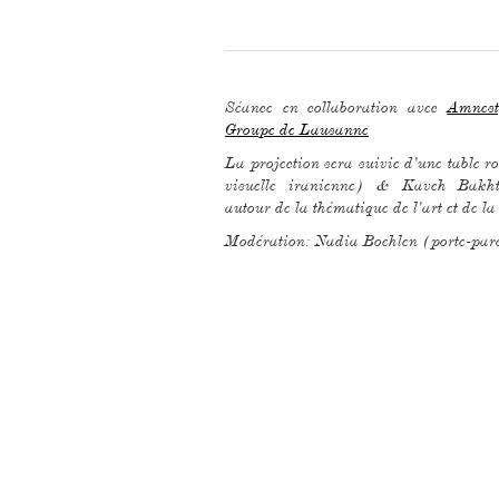
Séance en collaboration avec
Amnest
Groupe de Lausanne
La projection sera suivie d'une table 
visuelle iranienne) & Kaveh Bakhtia
autour de la thématique de l'art et de la
Modération: Nadia Boehlen (porte-par