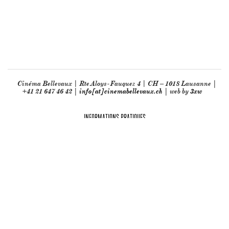
Cinéma Bellevaux | Rte Aloys-Fauquez 4 | CH – 1018 Lausanne |
+41 21 647 46 42 |
info[at]cinemabellevaux.ch
| web by
3xw
INFORMATIONS PRATIQUES