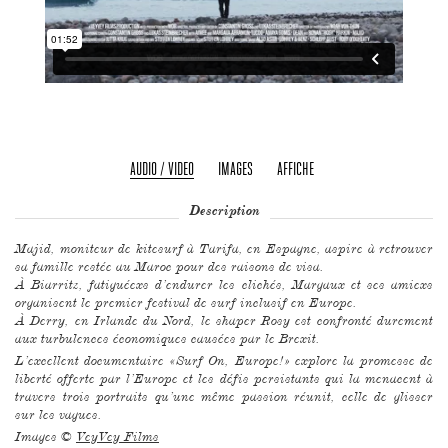
AUDIO / VIDEO
IMAGES
AFFICHE
Description
Majid, moniteur de kitesurf à Tarifa, en Espagne, aspire à retrouver
sa famille restée au Maroc pour des raisons de visa.
À Biarritz, fatiguéexs d’endurer les clichés, Margaux et ses amiexs
organisent le premier festival de surf inclusif en Europe.
À Derry, en Irlande du Nord, le shaper Rosy est confronté durement
aux turbulences économiques causées par le Brexit.
L’excellent documentaire «Surf On, Europe!» explore la promesse de
liberté offerte par l’Europe et les défis persistants qui la menacent à
travers trois portraits qu’une même passion réunit, celle de glisser
sur les vagues.
Images ©
VeyVey Films