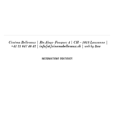
Cinéma Bellevaux | Rte Aloys-Fauquez 4 | CH – 1018 Lausanne |
+41 21 647 46 42 |
info[at]cinemabellevaux.ch
| web by
3xw
INFORMATIONS PRATIQUES