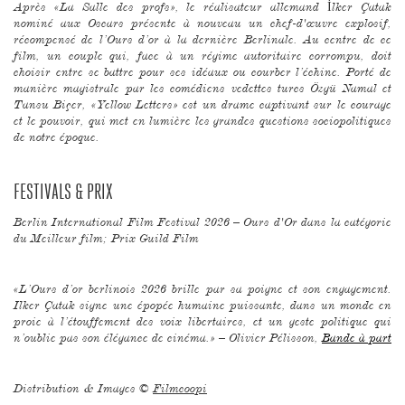
Après «La Salle des profs», le réalisateur allemand İlker Çatak
nominé aux Oscars présente à nouveau un chef-d'œuvre explosif,
récompensé de l’Ours d’or à la dernière Berlinale. Au centre de ce
film, un couple qui, face à un régime autoritaire corrompu, doit
choisir entre se battre pour ses idéaux ou courber l’échine. Porté de
manière magistrale par les comédiens vedettes turcs Özgü Namal et
Tansu Biçer, «Yellow Letters» est un drame captivant sur le courage
et le pouvoir, qui met en lumière les grandes questions sociopolitiques
de notre époque.
FESTIVALS & PRIX
Berlin International Film Festival 2026 – Ours d'Or dans la catégorie
du Meilleur film; Prix Guild Film
«L’Ours d’or berlinois 2026 brille par sa poigne et son engagement.
Ilker Çatak signe une épopée humaine puissante, dans un monde en
proie à l’étouffement des voix libertaires, et un geste politique qui
n’oublie pas son élégance de cinéma.» – Olivier Pélisson,
Bande à part
Distribution & Images ©
Filmcoopi