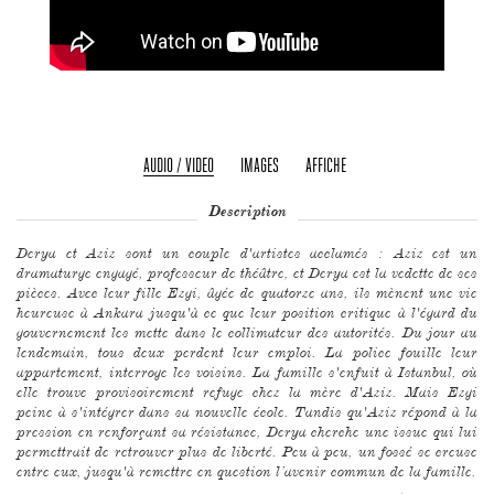
AUDIO / VIDEO
IMAGES
AFFICHE
Description
Derya et Aziz sont un couple d'artistes acclamés : Aziz est un
dramaturge engagé, professeur de théâtre, et Derya est la vedette de ses
pièces. Avec leur fille Ezgi, âgée de quatorze ans, ils mènent une vie
heureuse à Ankara jusqu'à ce que leur position critique à l'égard du
gouvernement les mette dans le collimateur des autorités. Du jour au
lendemain, tous deux perdent leur emploi. La police fouille leur
appartement, interroge les voisins. La famille s'enfuit à Istanbul, où
elle trouve provisoirement refuge chez la mère d'Aziz. Mais Ezgi
peine à s'intégrer dans sa nouvelle école. Tandis qu'Aziz répond à la
pression en renforçant sa résistance, Derya cherche une issue qui lui
permettrait de retrouver plus de liberté. Peu à peu, un fossé se creuse
entre eux, jusqu'à remettre en question l’avenir commun de la famille.