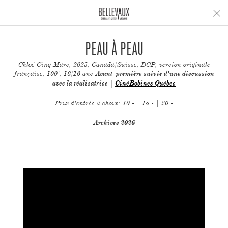
Toggle
navigation
PEAU À PEAU
Chloé Cinq-Mars, 2025, Canada/Suisse, DCP, version originale
française, 100', 16/16 ans
Avant-première suivie d'une discussion
avec la réalisatrice |
CinéBobines Québec
Prix d'entrée à choix: 10.- | 15.- | 20.-
Archives 2026