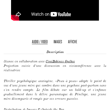
AUDIO / VIDEO
IMAGES
AFFICHE
Description
Séance en collaboration avec
CinéBobines Québec
Projection suivie d'une discussion en visioconférence avec la
réalisatrice
Thriller psychologique anxiogène, «Peau à peau» adopte le point de
vue d’une jeune mère qui sombre dans une psychose post-partum sans
s’en rendre compte. Le film débute sur un hold-up et s’enfonce
graduellement dans le délire paranoïaque de Pénélope, une jeune
mère désemparée et rongée par ses erreurs passées.
Distribution & Images ©
Outside the Box