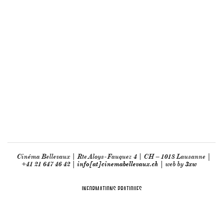
Cinéma Bellevaux | Rte Aloys-Fauquez 4 | CH – 1018 Lausanne |
+41 21 647 46 42 |
info[at]cinemabellevaux.ch
| web by
3xw
INFORMATIONS PRATIQUES