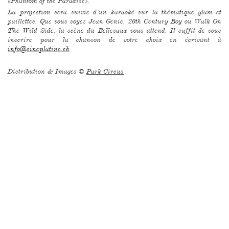
«Phantom of the Paradise».
La projection sera suivie d’un karaoké sur la thématique glam et
paillettes. Que vous soyez Jean Genie, 20th Century Boy ou Walk On
The Wild Side, la scène du Bellevaux vous attend. Il suffit de vous
inscrire pour la chanson de votre choix en écrivant à
info@cineplatine.ch
Distribution & Images ©
Park Circus