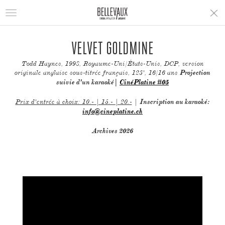
Toggle
navigation
VELVET GOLDMINE
Todd Haynes, 1998, Royaume-Uni/États-Unis, DCP, version
originale anglaise sous-titrée français, 123', 16/16 ans
Projection
suivie d'un karaoké|
CinéPlatine #05
Prix d'entrée à choix: 10.- | 15.- | 20.-
|
Inscription au karaoké:
info@cineplatine.ch
Archives 2026