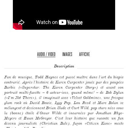
AUDIO / VIDEO
IMAGES
AFFICHE
Description
Fan de musique, Todd Haynes est passé maître dans l’art du biopic
contrarié. Après l’histoire de Karen Carpenter jouée par des poupées
Barbie («Superstar: The Karen Carpenter Story») et avant son
portrait multi-facette – 6 acteur·ices, quand même! – de Bob Dylan
(«I’m Not There»), il imaginait avec «Velvet Goldmine», une fresque
glam rock où David Bowie, Iggy Pop, Lou Reed et Marc Bolan se
mélangent et deviennent Brian Slade et Curt Wild, pop stars nées sous
la (bonne) étoile d’Oscar Wilde et incarnées par Jonathan Rhys-
Meyers et Ewan McGregor. C’est leur histoire que raconte un fan
devenu journaliste (Christian Bale), façon «Citizen Kane» meets