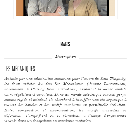
IMAGES
Description
LES MÉCANIQUES
Animés par une admiration commune pour l’œuvre de Jean Tinguely,
les deux artistes du duo Les Mécaniques (Jeanne Larrouturou,
percussion & Charley Rose, saxophone) explorent la danse subtile
entre répétition et variation. Dans un monde mécanique souvent perçu
comme rigide et minéral, ils cherchent à insuffler une vie organique à
travers des boucles et des motifs musicaux en perpétuelle évolution.
Entre composition et improvisation, les motifs musicaux se
déforment, s’amplifient ou se rétractent, à l’image d’organismes
vivants dans un écosystème en constante mutation.