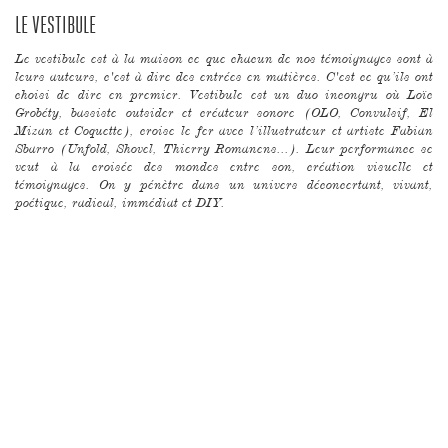
LE VESTIBULE
Le vestibule est à la maison ce que chacun de nos témoignages sont à
leurs auteurs, c'est à dire des entrées en matières. C'est ce qu’ils ont
choisi de dire en premier. Vestibule est un duo incongru où Loïc
Grobéty, bassiste outsider et créateur sonore (OLO, Convulsif, El
Mizan et Coquette), croise le fer avec l’illustrateur et artiste Fabian
Sbarro (Unfold, Shovel, Thierry Romanens...). Leur performance se
veut à la croisée des mondes entre son, création visuelle et
témoignages. On y pénètre dans un univers déconcertant, vivant,
poétique, radical, immédiat et DIY.