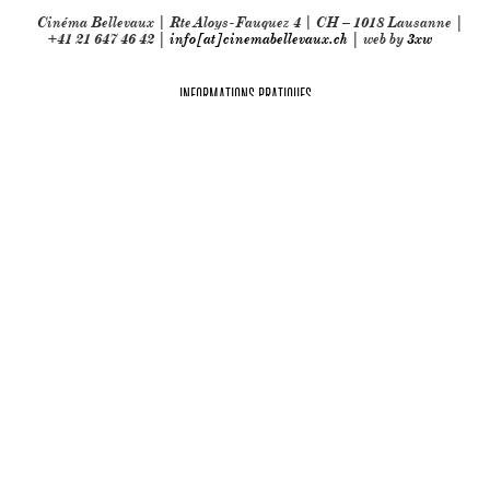
Cinéma Bellevaux | Rte Aloys-Fauquez 4 | CH – 1018 Lausanne |
+41 21 647 46 42 |
info[at]cinemabellevaux.ch
| web by
3xw
INFORMATIONS PRATIQUES
Partenaires techniques: