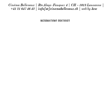
Cinéma Bellevaux | Rte Aloys-Fauquez 4 | CH – 1018 Lausanne |
+41 21 647 46 42 |
info[at]cinemabellevaux.ch
| web by
3xw
INFORMATIONS PRATIQUES
Partenaires techniques: