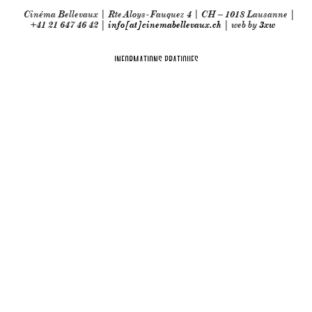
Cinéma Bellevaux | Rte Aloys-Fauquez 4 | CH – 1018 Lausanne |
+41 21 647 46 42 |
info[at]cinemabellevaux.ch
| web by
3xw
INFORMATIONS PRATIQUES
Partenaires techniques: