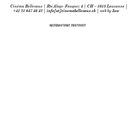
Cinéma Bellevaux | Rte Aloys-Fauquez 4 | CH – 1018 Lausanne |
+41 21 647 46 42 |
info[at]cinemabellevaux.ch
| web by
3xw
INFORMATIONS PRATIQUES
Partenaires techniques: