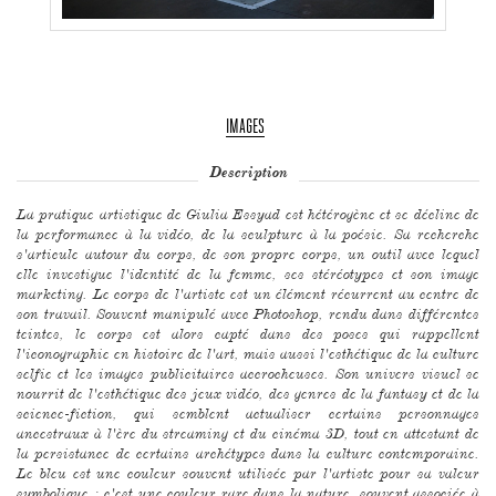
IMAGES
Description
La pratique artistique de Giulia Essyad est hétérogène et se décline de
la performance à la vidéo, de la sculpture à la poésie. Sa recherche
s'articule autour du corps, de son propre corps, un outil avec lequel
elle investigue l'identité de la femme, ses stéréotypes et son image
marketing. Le corps de l'artiste est un élément récurrent au centre de
son travail. Souvent manipulé avec Photoshop, rendu dans différentes
teintes, le corps est alors capté dans des poses qui rappellent
l'iconographie en histoire de l'art, mais aussi l'esthétique de la culture
selfie et les images publicitaires accrocheuses. Son univers visuel se
nourrit de l'esthétique des jeux vidéo, des genres de la fantasy et de la
science-fiction, qui semblent actualiser certains personnages
ancestraux à l'ère du streaming et du cinéma 3D, tout en attestant de
la persistance de certains archétypes dans la culture contemporaine.
Le bleu est une couleur souvent utilisée par l'artiste pour sa valeur
symbolique : c'est une couleur rare dans la nature, souvent associée à