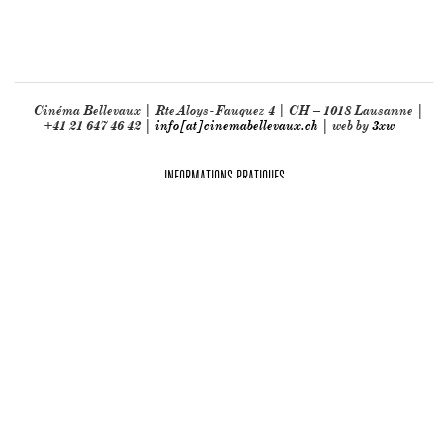
Cinéma Bellevaux | Rte Aloys-Fauquez 4 | CH – 1018 Lausanne |
+41 21 647 46 42 |
info[at]cinemabellevaux.ch
| web by
3xw
INFORMATIONS PRATIQUES