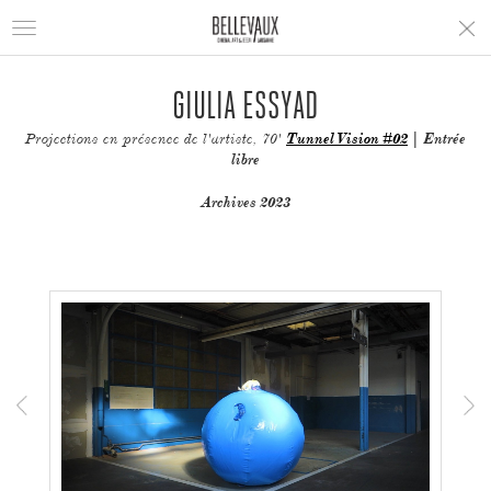
Toggle
navigation
GIULIA ESSYAD
Projections en présence de l'artiste, 70'
Tunnel Vision #02
| Entrée
libre
Archives 2023