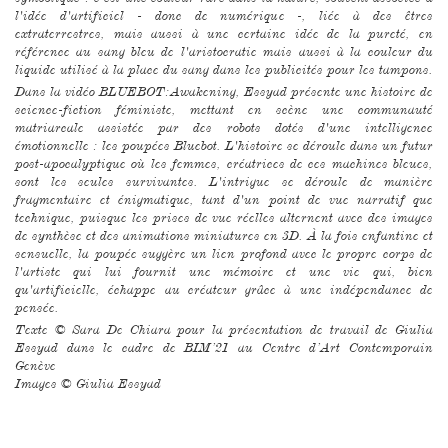
l'idée d'artificiel - donc de numérique -, liée à des êtres
extraterrestres, mais aussi à une certaine idée de la pureté, en
référence au sang bleu de l'aristocratie mais aussi à la couleur du
liquide utilisé à la place du sang dans les publicités pour les tampons.
Dans la vidéo BLUEBOT:Awakening, Essyad présente une histoire de
science-fiction féministe, mettant en scène une communauté
matriarcale assistée par des robots dotés d'une intelligence
émotionnelle : les poupées Bluebot. L'histoire se déroule dans un futur
post-apocalyptique où les femmes, créatrices de ces machines bleues,
sont les seules survivantes. L'intrigue se déroule de manière
fragmentaire et énigmatique, tant d'un point de vue narratif que
technique, puisque les prises de vue réelles alternent avec des images
de synthèse et des animations miniatures en 3D. À la fois enfantine et
sensuelle, la poupée suggère un lien profond avec le propre corps de
l'artiste qui lui fournit une mémoire et une vie qui, bien
qu'artificielle, échappe au créateur grâce à une indépendance de
pensée.
Texte © Sara De Chiara pour la présentation de travail de Giulia
Essyad dans le cadre de BIM’21 au Centre d’Art Contemporain
Genève
Images © Giulia Essyad