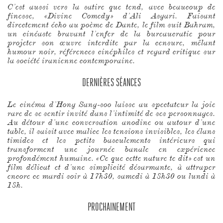
C’est aussi vers la satire que tend, avec beaucoup de
finesse, «Divine Comedy» d’Ali Asgari. Faisant
directement écho au poème de Dante, le film suit Bahram,
un cinéaste bravant l’enfer de la bureaucratie pour
projeter son œuvre interdite par la censure, mêlant
humour noir, références cinéphiles et regard critique sur
la société iranienne contemporaine.
DERNIÈRES SÉANCES
Le cinéma d’Hong Sang-soo laisse au spectateur la joie
rare de se sentir invité dans l’intimité de ses personnages.
Au détour d’une conversation anodine ou autour d’une
table, il saisit avec malice les tensions invisibles, les élans
timides et les petits basculements intérieurs qui
transforment une journée banale en expérience
profondément humaine. «Ce que cette nature te dit» est un
film délicat et d’une simplicité désarmante, à attraper
encore ce mardi soir à 17h30, samedi à 18h30 ou lundi à
18h.
PROCHAINEMENT