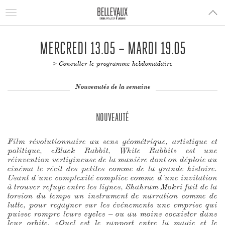
Toggle
navigation
MERCREDI 13.05 – MARDI 19.05
> Consulter le programme hebdomadaire
Nouveautés de la semaine
NOUVEAUTÉ
Film révolutionnaire au sens géométrique, artistique et
politique, «Black Rabbit, White Rabbit» est une
réinvention vertigineuse de la manière dont on déploie au
cinéma le récit des petites comme de la grande histoire.
Usant d’une complexité complice comme d’une invitation
à trouver refuge entre les lignes, Shahram Mokri fait de la
torsion du temps un instrument de narration comme de
lutte, pour regagner sur les événements une emprise qui
puisse rompre leurs cycles – ou au moins coexister dans
leur orbite. «Quel est le rapport entre la magie et le