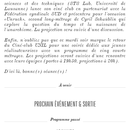
sciences et des techniques (STS Lab, Université de
Lausanne) lance son ciné club en partenariat avec la
Fédération syndicale SUD et présentera pour l’occasion
«Unrueh», second long-métrage de Cyril Schaüblin qui
explore la question du temps et la naissance de
l’anarchisme. La projection sera suivie d’une discussion.
Enfin, n’oubliez pas que ce mardi soir marque le retour
du Ciné-club UNIL pour une soirée dédiée aux jeunes
réalisateurxices avec un programme de cinq courts
métrages. Les projections seront suivies d’une rencontre
avec leurs équipes (portes à 19h30, projections à 20h).
D’ici là, bonne(s) séance(s) !
À venir
PROCHAIN ÉVÉNEMENT & SORTIE
Programme passé