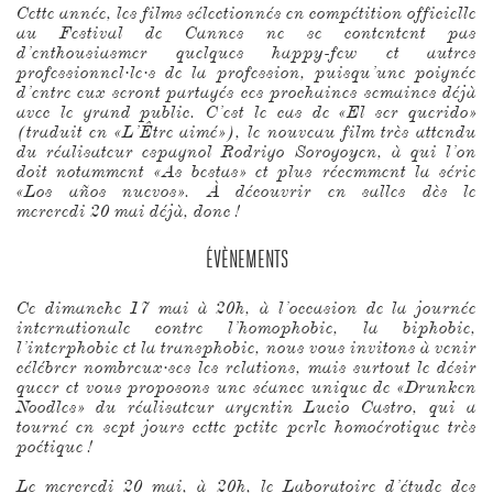
Cette année, les films sélectionnés en compétition officielle
au Festival de Cannes ne se contentent pas
d’enthousiasmer quelques happy-few et autres
professionnel·le·s de la profession, puisqu’une poignée
d’entre eux seront partagés ces prochaines semaines déjà
avec le grand public. C’est le cas de «El ser querido»
(traduit en «L’Être aimé»), le nouveau film très attendu
du réalisateur espagnol Rodrigo Sorogoyen, à qui l’on
doit notamment «As bestas» et plus récemment la série
«Los años nuevos». À découvrir en salles dès le
mercredi 20 mai déjà, donc !
ÉVÈNEMENTS
Ce dimanche 17 mai à 20h, à l’occasion de la journée
internationale contre l’homophobie, la biphobie,
l’interphobie et la transphobie, nous vous invitons à venir
célébrer nombreux·ses les relations, mais surtout le désir
queer et vous proposons une séance unique de «Drunken
Noodles» du réalisateur argentin Lucio Castro, qui a
tourné en sept jours cette petite perle homoérotique très
poétique !
Le mercredi 20 mai, à 20h, le Laboratoire d’étude des