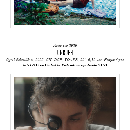
Archives 2026
UNRUEH
Cyril Schäublin, 2022, CH, DCP, VOstFR, 95', 6/12 ans
Proposé par
le
STS Ciné Club
et la
Fédération syndicale SUD