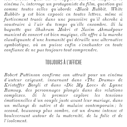
cinéma ?», interroge un protagoniste du film, question qui
comme toutes celles qu’aborde «Black Rabbit, White
Rabbit» y est bien exposée en toutes lettres, même si
furtivement tracée dans une poussière qu’il cherche à
soustraire à l’air du temps qu’elle encombre. Si la
baguette que Shahram Mokri et Nasim Ahmadpour
manient de concert est bien magique, elle offre à la marche
claudiquante d’une humanité qui déraille une alternative
symbiotique, où on puisse enfin s’enchanter en toute
confiance de ne pas toujours tout comprendre.
TOUJOURS À L’AFFICHE
Robert Pattinson confirme son attrait pour un cinéma
d’auteur exigeant, incarnant dans «The Drama» de
Kristoffer Borgli et dans «Die My Love» de Lynne
Ramsay, des personnages plongés dans des relations
complexes. Si le premier explore les tensions
émotionnelles d’un couple juste avant leur mariage, dans
un mélange de satire et de malaise contemporain ; le
second, beaucoup plus sombre, est un drame intense et
bouleversant autour de la maternité, de la folie et de
l’isolement.