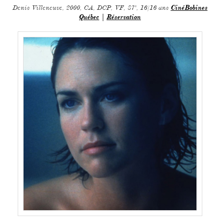
Denis Villeneuve, 2000, CA, DCP, VF, 87', 16/16 ans
CinéBobines
Québec
|
Réservation