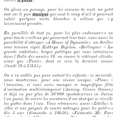
On glisse au passage, pour les oiseaux de nuit, un petit
mot sur le pan
musique
qui vaut le coup d’œil et pourrait
valoir quelques nuits blanches à celleux qui s’y
laisseraient prendre.
En parallèle de tout ça, pour les plus endurant·e·s ou
pour tou·te·s celleux qui passeront leur tour, vous aurez la
possibilité d’attraper «A House of Dynamite», un thriller
sous tension signé Kathryn Bigelow, «Berlinguer – La
grande ambition», biopic politique qui vous entrainera
dans l’Italie des années 70, ou encore le sidérant «Sirât»,
ainsi que «Toxic», dont ce sera la dernière séance
(lundi 20 à 18h15).
On n’en oublie pas pour autant les enfants : ce mercredi,
nous montrerons, pour une séance unique, «Flow» –
l’occasion, si vous aviez manqué ce magnifique film
d’animation multirécompensé (Annecy, Césars, Oscars)
et déjà vu par plus de 30'000 spectateurices en Suisse
l’an passé, de suivre les aventures d’un chat qui se réveille
les pattes dans l’eau. Vous retrouverez aussi «Zibilla» le
zèbre et une poignée de courts métrages pour les petit·e·s
dès 3 ans (dimanche à 10h30), «Fantastic Mr. Fox»