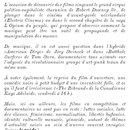
L’occasion de découvrir des films singeant le grand cirque
politico-capitaliste étasunien de Robert Downey Sr., de
plonger dans le cinéma d’avant-garde néerlandais
(Electric Cinema) ou dans le second chapitre de la saga
L’Opium du peuple, qui propose d’observer comment la
musique peut être un outil de propagande et de
manipulation des masses.
De musique, il en est aussi question dans l’hybride
«American Dirge» de Jörg Steineck et dans «Butthole
Surfers» de Tom Stern, documentaire tous azimuts sur
l’odyssée du révolutionnaire groupe d’art-punk texan du
même nom.
À noter également, la reprise du film d’ouverture, une
comédie noire à petit budget d’une inventivité folle, et ce
qu’il faut d’irrévérence («The Rebrand» de la Canadienne
Kaye Adelaide, vendredi à 16 h).
Mais, ici ou ailleurs, les films en compétition et
documentaires ne sont pas en reste : luttes sociales, lutte
des classes, féminisme, normalisation, libertés bafouées,
identité culturelle menacée, génocide, autant de thèmes
d’actualité saisis au sein d’œuvres souvent enragées.
Suivez
le guide
!