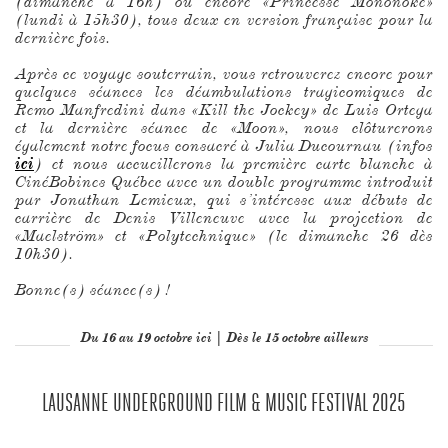
(dimanche à 16h) ou encore «Princesse Mononoké»
(lundi à 15h30), tous deux en version française pour la
dernière fois.
Après ce voyage souterrain, vous retrouverez encore pour
quelques séances les déambulations tragicomiques de
Remo Manfredini dans «Kill the Jockey» de Luis Ortega
et la dernière séance de «Moon», nous clôturerons
également notre focus consacré à Julia Ducournau (infos
ici
) et nous accueillerons la première carte blanche à
CinéBobines Québec avec un double programme introduit
par Jonathan Lemieux, qui s’intéresse aux débuts de
carrière de Denis Villeneuve avec la projection de
«Maelström» et «Polytechnique» (le dimanche 26 dès
10h30).
Bonne(s) séance(s) !
Du 16 au 19 octobre ici | Dès le 15 octobre ailleurs
LAUSANNE UNDERGROUND FILM & MUSIC FESTIVAL 2025