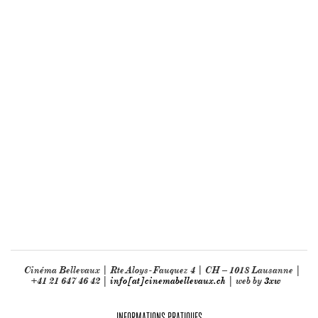
Cinéma Bellevaux | Rte Aloys-Fauquez 4 | CH – 1018 Lausanne |
+41 21 647 46 42 |
info[at]cinemabellevaux.ch
| web by
3xw
INFORMATIONS PRATIQUES