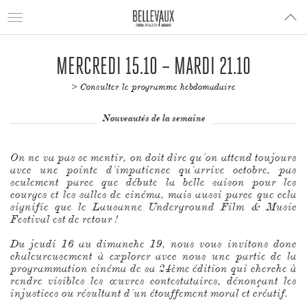
Toggle
navigation
MERCREDI 15.10 – MARDI 21.10
> Consulter le programme hebdomadaire
Nouveautés de la semaine
On ne va pas se mentir, on doit dire qu’on attend toujours
avec une pointe d’impatience qu’arrive octobre, pas
seulement parce que débute la belle saison pour les
courges et les salles de cinéma, mais aussi parce que cela
signifie que le Lausanne Underground Film & Music
Festival est de retour !
Du jeudi 16 au dimanche 19, nous vous invitons donc
chaleureusement à explorer avec nous une partie de la
programmation cinéma de sa 24ème édition qui cherche à
rendre visibles les œuvres contestataires, dénonçant les
injustices ou résultant d’un étouffement moral et créatif.