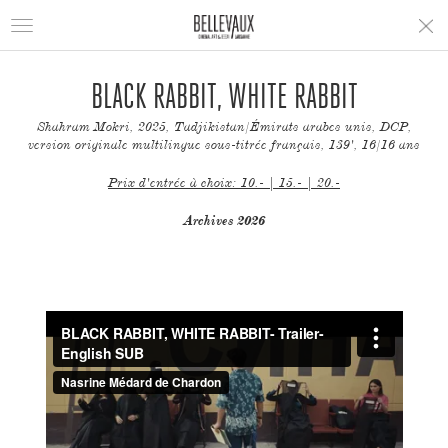
Toggle
navigation
BLACK RABBIT, WHITE RABBIT
Shahram Mokri, 2025, Tadjikistan/Émirats arabes unis, DCP,
version originale multilingue sous-titrée français, 139', 16/16 ans
Prix d'entrée à choix: 10.- | 15.- | 20.-
Archives 2026