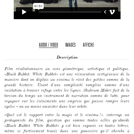
AUDIO / VIDEO
IMAGES
AFFICHE
Description
Film révolutionnaire au sens géométrique, artistique et politique,
«Black Rabbit, White Rabbit» est une réinvention vertigineuse de la
manière dont on déploie au cinéma le récit des petites comme de la
grande histoire. Usant d’une complexité complice comme d’une
invitation à trouver refuge entre les lignes, Shahram Mokri fait de la
torsion du temps un instrument de narration comme de lutte, pour
regagner sur les événements une emprise qui puisse rompre leurs
cycles – ou au moins coexister dans leur orbite.
«Quel est le rapport entre la magie et le cinéma ?», interroge un
protagoniste du film, question qui comme toutes celles qu’aborde
«Black Rabbit, White Rabbit» y est bien exposée en toutes lettres,
même si furtivement tracée dans une poussière qu’il cherche à