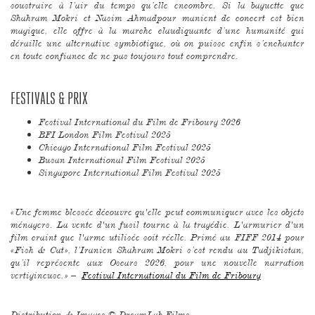
soustraire à l’air du temps qu’elle encombre. Si la baguette que
Shahram Mokri et Nasim Ahmadpour manient de concert est bien
magique, elle offre à la marche claudiquante d’une humanité qui
déraille une alternative symbiotique, où on puisse enfin s’enchanter
en toute confiance de ne pas toujours tout comprendre.
FESTIVALS & PRIX
Festival International du Film de Fribourg 2026
BFI London Film Festival 2025
Chicago International Film Festival 2025
Busan International Film Festival 2025
Singapore International Film Festival 2025
«Une femme blessée découvre qu'elle peut communiquer avec les objets
ménagers. La vente d'un fusil tourne à la tragédie. L'armurier d'un
film craint que l'arme utilisée soit réelle. Primé au FIFF 2014 pour
«Fish & Cat», l’Iranien Shahram Mokri s’est rendu au Tadjikistan,
qu’il représente aux Oscars 2026, pour une nouvelle narration
vertigineuse.» –
Festival International du Film de Fribourg
Distribution & Images ©
DreamLab Films