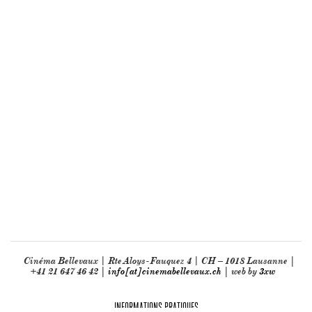
Cinéma Bellevaux | Rte Aloys-Fauquez 4 | CH – 1018 Lausanne |
+41 21 647 46 42 |
info[at]cinemabellevaux.ch
| web by
3xw
INFORMATIONS PRATIQUES