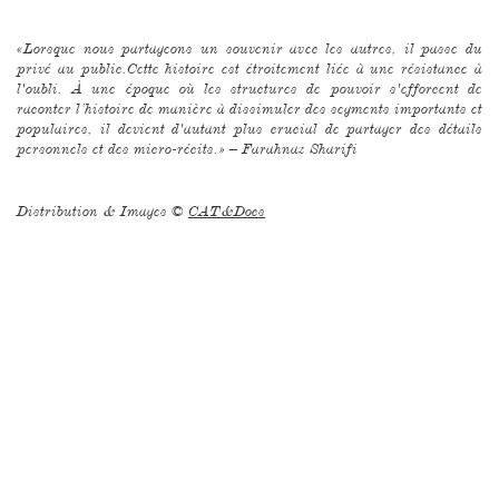
«Lorsque nous partageons un souvenir avec les autres, il passe du
privé au public.Cette histoire est étroitement liée à une résistance à
l'oubli. À une époque où les structures de pouvoir s'efforcent de
raconter l’histoire de manière à dissimuler des segments importants et
populaires, il devient d'autant plus crucial de partager des détails
personnels et des micro-récits.» – Farahnaz Sharifi
Distribution & Images ©
CAT&Docs