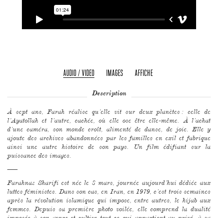
AUDIO / VIDEO
IMAGES
AFFICHE
Description
À sept ans, Farah réalise qu’elle vit sur deux planètes : celle de
l’Ayatollah et l’autre, cachée, où elle ose être elle-même. À l’achat
d’une caméra, son monde croît, alimenté de danse, de joie. Elle y
ajoute des archives abandonnées par les familles en exil et fabrique
ainsi une autre histoire de son pays. Un film édifiant sur la
puissance des images.
–––
Farahnaz Sharifi est née le 8 mars, journée aujourd’hui dédiée aux
luttes féministes. Dans son cas, en Iran, en 1979, c’est trois semaines
après la révolution islamique qui impose, entre autres, le hijab aux
femmes. Depuis sa première photo voilée, elle comprend la dualité
imposée à son genre et cultive tout ce qui appartient au privé, à sa