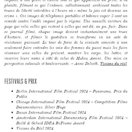
planète, filmant ce qui l’entoure, collectionnant, archivant toutes les
traces de liberté interdites à l’heure où « même la joie est devenue un
crime ». Ces images de téléphones portables et bobines super 8 sont un
remède contre l’oubli imposé par le régime. Une nouvelle écriture du
pays qui relie celles qui restent à celles qui ont dû, ou pu, fuir. Dans
ce journal filmé, chaque image devient instantanément une trace
d’histoire, et filmer le quotidien se transforme en un acte de
résistance puissant. Le tour de force de la cinéaste consiste à non
seulement faire entendre les voix des femmes du passé mais les faire
résonner avec celles du présent, montrer les corps, les luttes, et
inscrire leurs noms à côté de celui de Mahsa Amini. Une mise en
perspective colossale et bouleversante. – Anne Delseth,
Visions du réel
FESTIVALS & PRIX
Berlin International Film Festival 2024 – Panorama, Prix du
Public
Chicago International Film Festival 2024 – Compétition Films
Documentaires, Silver Hugo
Busan International Film Festival 2024
Amsterdam International Documentary Film Festival 2024 –
Beeld & Geluid IDFA ReFrame Award
Visions du Réel 2024