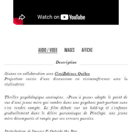
AUDIO / VIDEO
IMAGES
AFFICHE
Description
Séance en collaboration avec
CinéBobines Québec
Projection suivie d'une discussion en visioconférence avec la
réalisatrice
Thriller psychologique anxiogène, «Peau à peau» adopte le point de
vue d’une jeune mère qui sombre dans une psychose post-partum sans
s’en rendre compte. Le film débute sur un hold-up et s’enfonce
graduellement dans le délire paranoïaque de Pénélope, une jeune
mère désemparée et rongée par ses erreurs passées.
Distribution & Images ©
Outside the Box