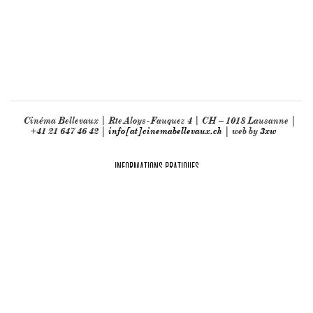
Cinéma Bellevaux | Rte Aloys-Fauquez 4 | CH – 1018 Lausanne |
+41 21 647 46 42 |
info[at]cinemabellevaux.ch
| web by
3xw
INFORMATIONS PRATIQUES