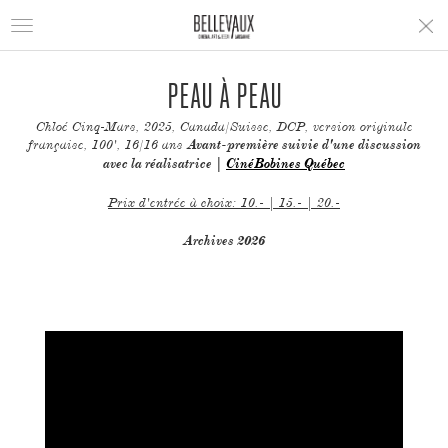
Toggle
navigation
PEAU À PEAU
Chloé Cinq-Mars, 2025, Canada/Suisse, DCP, version originale
française, 100', 16/16 ans
Avant-première suivie d'une discussion
avec la réalisatrice |
CinéBobines Québec
Prix d'entrée à choix: 10.- | 15.- | 20.-
Archives 2026