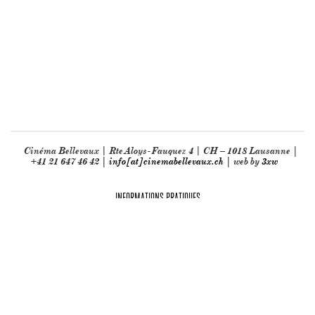
Cinéma Bellevaux | Rte Aloys-Fauquez 4 | CH – 1018 Lausanne |
+41 21 647 46 42 |
info[at]cinemabellevaux.ch
| web by
3xw
INFORMATIONS PRATIQUES