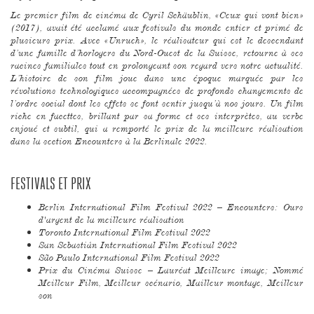
Le premier film de cinéma de Cyril Schäublin, «Ceux qui vont bien»
(2017), avait été acclamé aux festivals du monde entier et primé de
plusieurs prix. Avec «Unrueh», le réalisateur qui est le descendant
d’une famille d’horlogers du Nord-Ouest de la Suisse, retourne à ses
racines familiales tout en prolongeant son regard vers notre actualité.
L’histoire de son film joue dans une époque marquée par les
révolutions technologiques accompagnées de profonds changements de
l’ordre social dont les effets se font sentir jusqu’à nos jours. Un film
riche en facettes, brillant par sa forme et ses interprètes, au verbe
enjoué et subtil, qui a remporté le prix de la meilleure réalisation
dans la section Encounters à la Berlinale 2022.
FESTIVALS ET PRIX
Berlin International Film Festival 2022 – Encounters: Ours
d'argent de la meilleure réalisation
Toronto International Film Festival 2022
San Sebastián International Film Festival 2022
São Paulo International Film Festival 2022
Prix du Cinéma Suisse – Lauréat Meilleure image; Nommé
Meilleur Film, Meilleur scénario, Mailleur montage, Meilleur
son