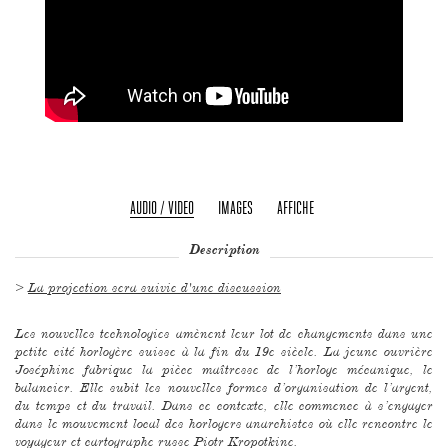
AUDIO / VIDEO
IMAGES
AFFICHE
Description
>
La projection sera suivie d'une discussion
Les nouvelles technologies amènent leur lot de changements dans une
petite cité horlogère suisse à la fin du 19e siècle. La jeune ouvrière
Joséphine fabrique la pièce maîtresse de l’horloge mécanique, le
balancier. Elle subit les nouvelles formes d’organisation de l’argent,
du temps et du travail. Dans ce contexte, elle commence à s’engager
dans le mouvement local des horlogers anarchistes où elle rencontre le
voyageur et cartographe russe Piotr Kropotkine.