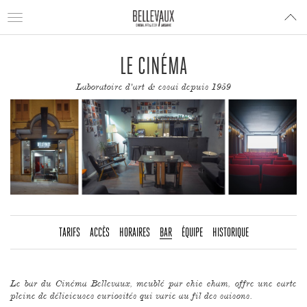
Toggle
navigation
LE CINÉMA
Laboratoire d'art & essai depuis 1959
TARIFS
ACCÈS
HORAIRES
BAR
ÉQUIPE
HISTORIQUE
Le bar du Cinéma Bellevaux, meublé par chic cham, offre une carte
pleine de délicieuses curiosités qui varie au fil des saisons.