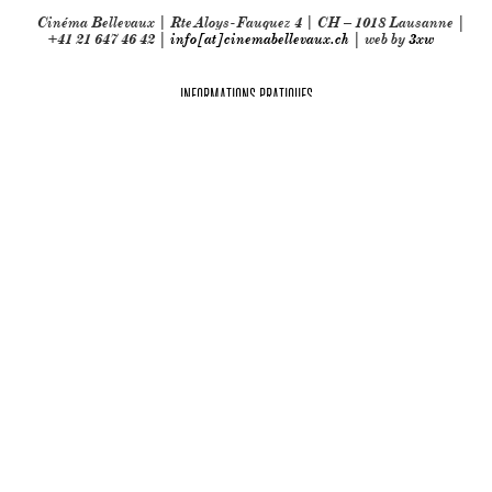
Cinéma Bellevaux | Rte Aloys-Fauquez 4 | CH – 1018 Lausanne |
+41 21 647 46 42 |
info[at]cinemabellevaux.ch
| web by
3xw
INFORMATIONS PRATIQUES
Partenaires techniques: