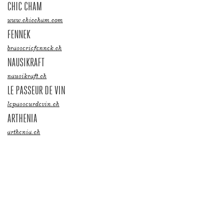
CHIC CHAM
www.chiccham.com
FENNEK
brasseriefennek.ch
NAUSIKRAFT
nausikraft.ch
LE PASSEUR DE VIN
lepasseurdevin.ch
ARTHENIA
arthenia.ch