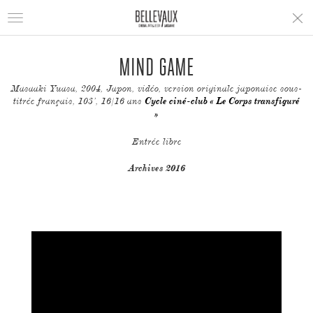
Toggle
navigation
MIND GAME
Masaaki Yuasa, 2004, Japon, vidéo, version originale japonaise sous-
titrée français, 103’, 16/16 ans
Cycle ciné-club « Le Corps transfiguré
»
Entrée libre
Archives 2016