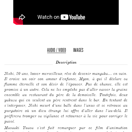
AUDIO / VIDEO
IMAGES
Description
Nishi, 20 ans, looser merveilleux, rêve de devenir mangaka… en vain.
Il croise un soir son amour d’enfance, Myon, à qui il déclare sa
flamme éternelle et son désir de l’épouser. Pas de chance, elle est
promise à un autre. Cela ne les empêche pas d’aller casser la graine
ensemble au restaurant du père de la demoiselle. Toutefois, deux
yakuza qui en veulent au père rentrent dans le bar. En tentant de
s’interposer, Nishi meurt d’une balle dans l’anus et se retrouve au
purgatoire où un dieu étrange lui offre d’aller dans l’au-delà. Il
préfèrera tromper sa vigilance et retourner à la vie pour corriger le
passé.
Masaaki Yuasa s’est fait remarquer par ce film d’animation