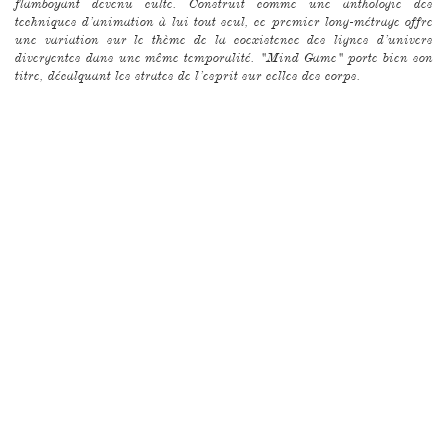
flamboyant devenu culte. Construit comme une anthologie des
techniques d’animation à lui tout seul, ce premier long-métrage offre
une variation sur le thème de la coexistence des lignes d’univers
divergentes dans une même temporalité. "Mind Game" porte bien son
titre, décalquant les strates de l’esprit sur celles des corps.