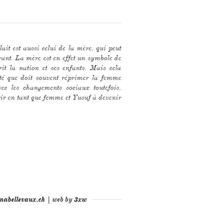
ait est aussi celui de la mère, qui peut
rant. La mère est en effet un symbole de
rit la nation et ses enfants. Mais cela
ité que doit souvent réprimer la femme
ec les changements sociaux toutefois,
ir en tant que femme et Yusuf à devenir
mabellevaux.ch
| web by
3xw