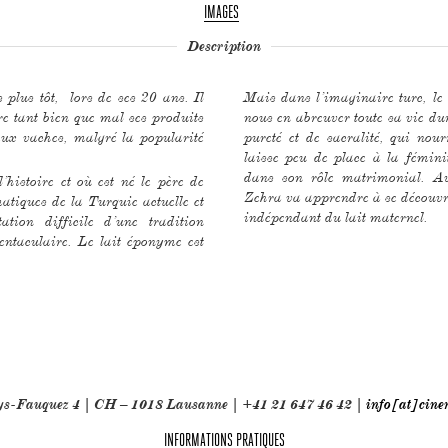
IMAGES
Description
plus tôt, lors de ses 20 ans. Il
Mais dans l’imaginaire turc, le l
e tant bien que mal ses produits
nous en abreuver toute sa vie du
eux vaches, malgré la popularité
pureté et de sacralité, qui nour
laisse peu de place à la fémin
dans son rôle matrimonial. Av
l’histoire et où est né le père de
Zehra va apprendre à se découvr
matiques de la Turquie actuelle et
indépendant du lait maternel.
tion difficile d’une tradition
tentaculaire. Le lait éponyme est
oys-Fauquez 4 | CH – 1018 Lausanne | +41 21 647 46 42 |
info[at]cine
INFORMATIONS PRATIQUES