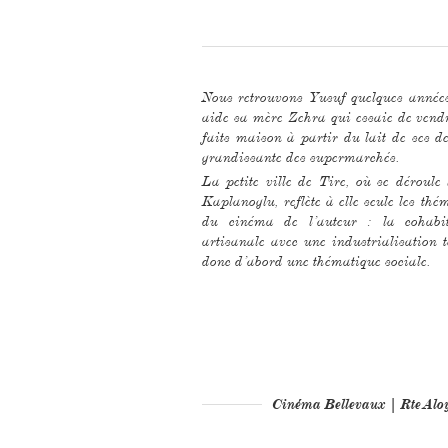
Nous retrouvons Yusuf quelques années 
aide sa mère Zehra qui essaie de vendr
faits maison à partir du lait de ses d
grandissante des supermarchés.
La petite ville de Tire, où se déroule 
Kaplanoglu, reflète à elle seule les thé
du cinéma de l’auteur : la cohabita
artisanale avec une industrialisation 
donc d’abord une thématique sociale.
Cinéma Bellevaux | Rte Al